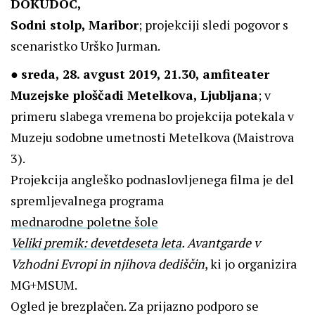
DOKUDOC,
Sodni stolp, Maribor
; projekciji sledi pogovor s
scenaristko Urško Jurman.
●
sreda, 28. avgust 2019, 21.30, amfiteater
Muzejske ploščadi Metelkova, Ljubljana
; v
primeru slabega vremena bo projekcija potekala v
Muzeju sodobne umetnosti Metelkova (Maistrova
3).
Projekcija angleško podnaslovljenega filma je del
spremljevalnega programa
mednarodne poletne šole
Veliki premik: devetdeseta leta
. Avantgarde v
Vzhodni Evropi in njihova dediščin
, ki jo organizira
MG+MSUM.
Ogled je brezplačen. Za prijazno podporo se