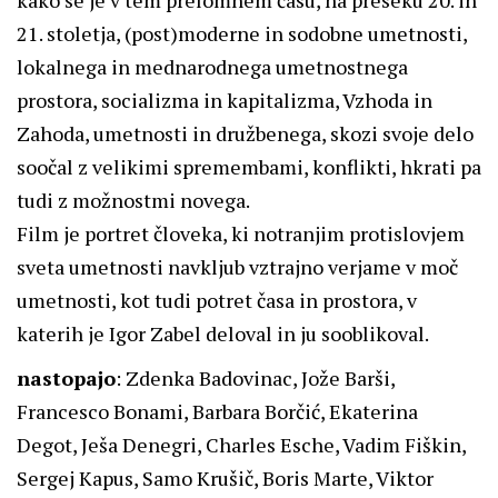
kako se je v tem prelomnem času, na preseku 20. in
21. stoletja, (post)moderne in sodobne umetnosti,
lokalnega in mednarodnega umetnostnega
prostora, socializma in kapitalizma, Vzhoda in
Zahoda, umetnosti in družbenega, skozi svoje delo
soočal z velikimi spremembami, konflikti, hkrati pa
tudi z možnostmi novega.
Film je portret človeka, ki notranjim protislovjem
sveta umetnosti navkljub vztrajno verjame v moč
umetnosti, kot tudi potret časa in prostora, v
katerih je Igor Zabel deloval in ju sooblikoval.
nastopajo
: Zdenka Badovinac, Jože Barši,
Francesco Bonami, Barbara Borčić, Ekaterina
Degot, Ješa Denegri, Charles Esche, Vadim Fiškin,
Sergej Kapus, Samo Krušič, Boris Marte, Viktor