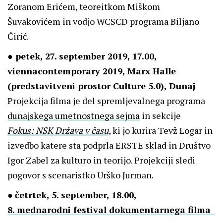
Zoranom Erićem, teoreitkom Miškom
Šuvakovićem in vodjo WCSCD programa Biljano
Ćirić.
●
petek, 27. september 2019, 17.00,
viennacontemporary 2019, Marx Halle
(predstavitveni prostor Culture 5.0), Dunaj
Projekcija filma je del spremljevalnega programa
dunajskega umetnostnega sejma
in sekcije
Fokus: NSK Država v času
, ki jo kurira Tevž Logar in
izvedbo katere sta podprla ERSTE sklad in Društvo
Igor Zabel za kulturo in teorijo. Projekciji sledi
pogovor s scenaristko Urško Jurman.
●
četrtek, 5. september, 18.00,
8. mednarodni festival dokumentarnega filma