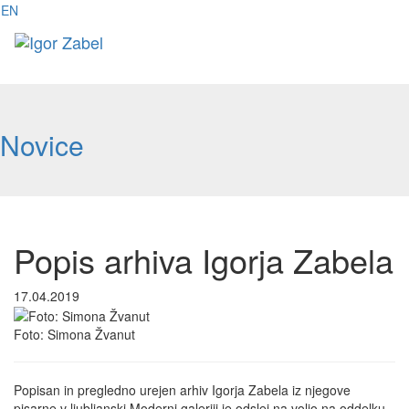
EN
Toggl
naviga
Novice
Popis arhiva Igorja Zabela
17.04.2019
Foto: Simona Žvanut
Popisan in pregledno urejen arhiv Igorja Zabela iz njegove
pisarne v ljubljanski Moderni galeriji je odslej na voljo na oddelku