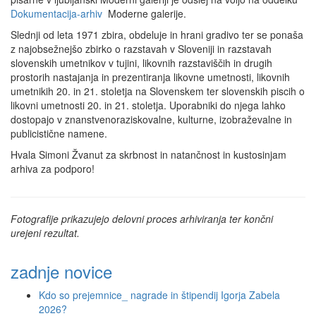
Dokumentacija-arhiv
Moderne galerije.
Slednji od leta 1971 zbira, obdeluje in hrani gradivo ter se ponaša
z najobsežnejšo zbirko o razstavah v Sloveniji in razstavah
slovenskih umetnikov v tujini, likovnih razstaviščih in drugih
prostorih nastajanja in prezentiranja likovne umetnosti, likovnih
umetnikih 20. in 21. stoletja na Slovenskem ter slovenskih piscih o
likovni umetnosti 20. in 21. stoletja. Uporabniki do njega lahko
dostopajo v znanstvenoraziskovalne, kulturne, izobraževalne in
publicistične namene.
Hvala Simoni Žvanut za skrbnost in natančnost in kustosinjam
arhiva za podporo!
Fotografije prikazujejo delovni proces arhiviranja ter končni
urejeni rezultat.
zadnje novice
Kdo so prejemnice_ nagrade in štipendij Igorja Zabela
2026?